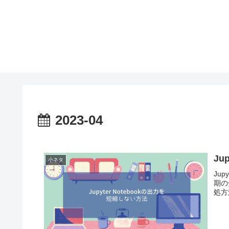
2023-04
Ju
小ネタ
Ju
期の
処方