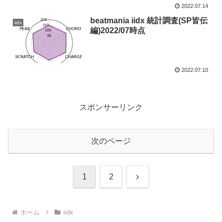
2022.07.14
beatmania iidx 統計調査(SP皆伝
iidx
編)2022/07時点
2022.07.10
スポンサーリンク
次のページ
次
1
2
へ
ホーム
iidx