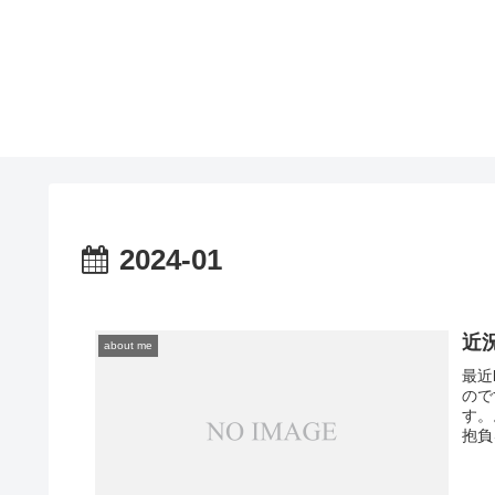
2024-01
近況
about me
最近
ので
す。
抱負