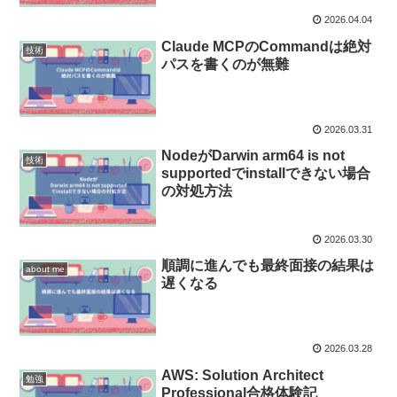
2026.04.04
Claude MCPのCommandは絶対
技術
パスを書くのが無難
2026.03.31
NodeがDarwin arm64 is not
技術
supportedでinstallできない場合
の対処方法
2026.03.30
順調に進んでも最終面接の結果は
about me
遅くなる
2026.03.28
AWS: Solution Architect
勉強
Professional合格体験記