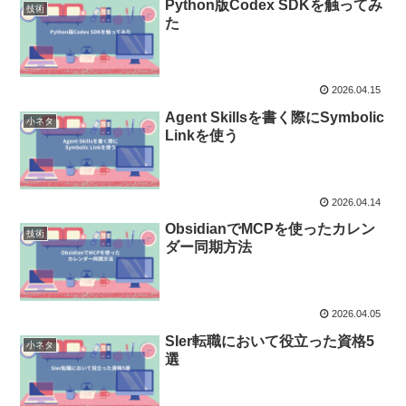
Python版Codex SDKを触ってみ
技術
た
2026.04.15
Agent Skillsを書く際にSymbolic
小ネタ
Linkを使う
2026.04.14
ObsidianでMCPを使ったカレン
技術
ダー同期方法
2026.04.05
SIer転職において役立った資格5
小ネタ
選