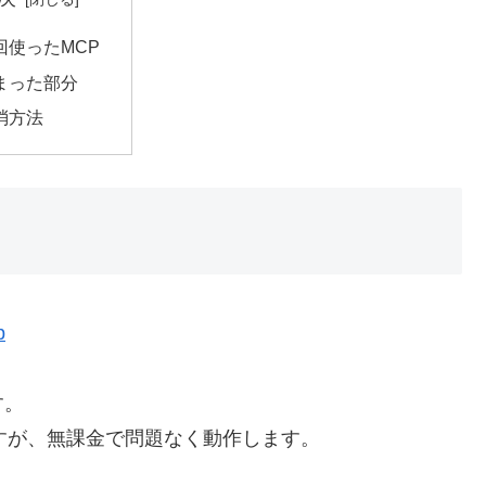
回使ったMCP
まった部分
消方法
p
す。
すが、無課金で問題なく動作します。