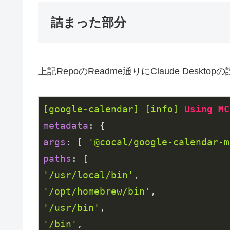
詰まった部分
上記RepoのReadme通りにClaude Des
[google-calendar]
[info]
Using
MC
metadata
args
: [ 
'@cocal/google-calendar-m
paths
'/usr/local/bin'
'/opt/homebrew/bin'
'/usr/bin'
'/bin'