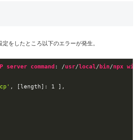
ktopの設定をしたところ以下のエラーが発生。
P
server
command
: /
usr
/
local
/
bin
/
npx
wit
cp'
, [length]: 
1