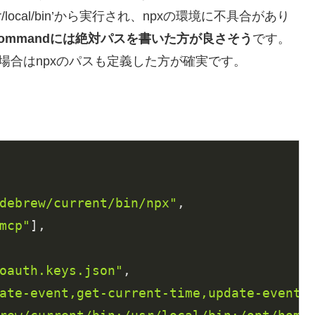
ocal/bin’から実行され、npxの環境に不具合があり
commandには絶対パスを書いた方が良さそう
です。
場合はnpxのパスも定義した方が確実です。
debrew/current/bin/npx"
mcp"
oauth.keys.json"
ate-event,get-current-time,update-event"