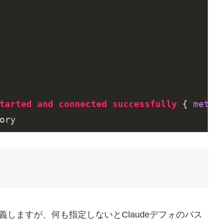
tarted
and
connected
successfully
 { 
meta
ory
定義しますが、何も指定しないとClaudeデフォのパス