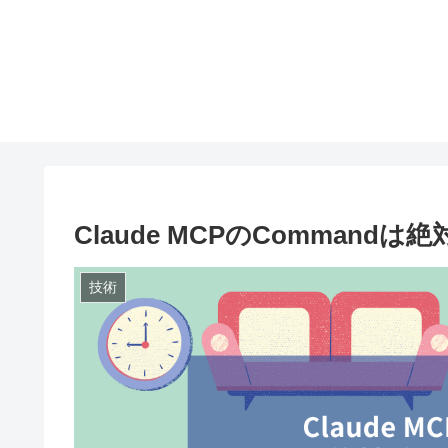
Claude MCPのComman
技術