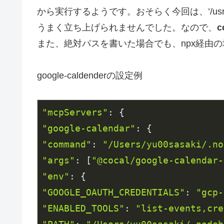
から実行するようです。おそらく今回は、’/usr/l
うまく立ち上げられませんでした。なので、
また、絶対パスを書いた場合でも、npx経由の
google-caldenderの設定例
"mcpServers"
"google-calendar"
"command"
: 
"/Users/yu00sasaki/.no
"args"
: [
"@cocal/google-calendar-
"env"
"GOOGLE_OAUTH_CREDENTIALS"
: 
"gcp-
"ENABLED_TOOLS"
: 
"list-events,cre