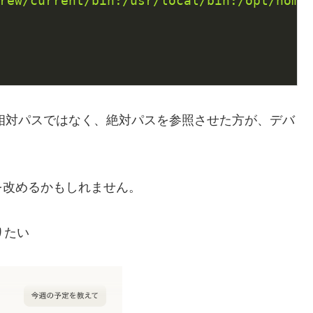
rew/current/bin:/usr/local/bin:/opt/home
相対パスではなく、絶対パスを参照させた方が、デバ
を改めるかもしれません。
りたい