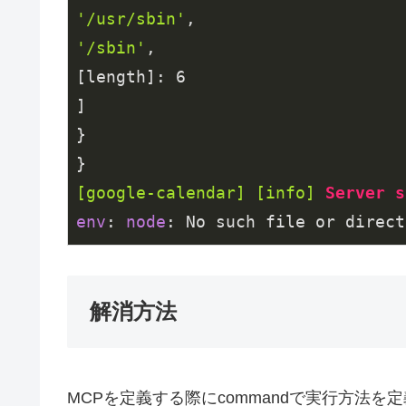
'/usr/sbin'
'/sbin'
,

[length]: 
6
]

}

[google-calendar]
[info]
Server
s
env
: 
node
: No such file or direct
解消方法
MCPを定義する際にcommandで実行方法を