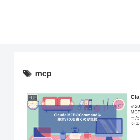
mcp
Cl
技術
※20
MC
った
ジェ