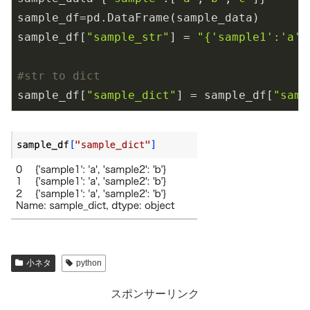
sample_df=pd.DataFrame(sample_data)

sample_df[
"sample_str"
] = 
"{'sample1':'a',
#str to dict
sample_df[
"sample_dict"
] = sample_df[
"samp
小ネタ
python
スポンサーリンク