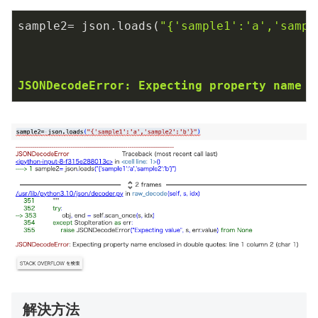
sample2= json.loads(
"{'sample1':'a','sampl
JSONDecodeError: Expecting property name e
解決方法