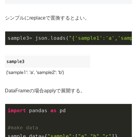
シンプルにreplaceで置換するとよい。
sample3
= json.loads(
"{'sample1':'a','sampl
DataFrameの場合applyで展開する。
import
 pandas 
as
 pd

#make data
sample_data={
"sample"
:[
"a"
,
"b"
,
"c"
]}
