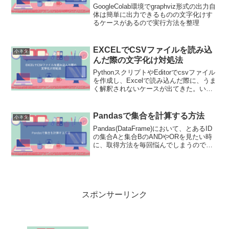
GoogleColab環境でgraphviz形式の出力自
体は簡単に出力できるものの文字化けす
るケースがあるので実行方法を整理
EXCELでCSVファイルを読み込
小ネタ
んだ際の文字化け対処法
PythonスクリプトやEditorでcsvファイル
を作成し、Excelで読み込んだ際に、うま
く解釈されないケースが出てきた。いく
つかパターンと原因があったので対処方
法をメモ
Pandasで集合を計算する方法
小ネタ
Pandas(DataFrame)において、とあるID
の集合Aと集合BのANDやORを見たい時
に、取得方法を毎回悩んでしまうので、
やり方を整理。NdarrayとSetで扱う方法
で整理する。
スポンサーリンク