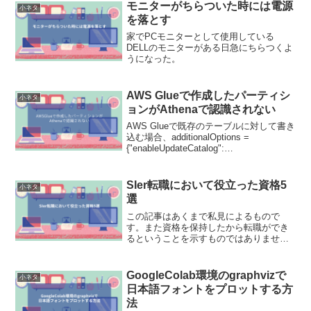
モニターがちらついた時には電源
小ネタ
を落とす
家でPCモニターとして使用している
DELLのモニターがある日急にちらつくよ
うになった。
AWS Glueで作成したパーティシ
小ネタ
ョンがAthenaで認識されない
AWS Glueで既存のテーブルに対して書き
込む場合、additionalOptions =
{"enableUpdateCatalog":
True}write_dynamic_frame.from_catalog(
他略,
additional_options=additionalOptions)を用
SIer転職において役立った資格5
小ネタ
いることで対応できるはずが、実際
選
AthenaでSHOW PARTITIONSをしても認
識できなかった。一方で、Clawlerを用い
この記事はあくまで私見によるもので
ることでパーティションを認識はでき
す。また資格を保持したから転職ができ
た。そこで公式ドキュメントとの差分を
るということを示すものではありませ
調査。
ん。2026年2月から転職活動を本格的に進
めてまいりましたが、転職エージェント
との面談や実際に企業にエントリーした
GoogleColab環境のgraphvizで
小ネタ
際の面接において保持資...
日本語フォントをプロットする方
法