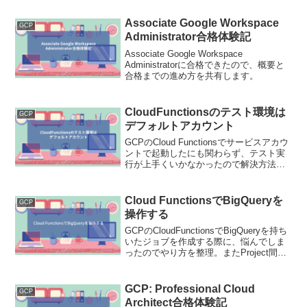
Associate Google Workspace
GCP
Administrator合格体験記
Associate Google Workspace
Administratorに合格できたので、概要と
合格までの進め方を共有します。
CloudFunctionsのテスト環境は
GCP
デフォルトアカウント
GCPのCloud Functionsでサービスアカウ
ントで起動したにも関わらず、テスト実
行が上手くいかなかったので解決方法を
メモ
Cloud FunctionsでBigQueryを
GCP
操作する
GCPのCloudFunctionsでBigQueryを持ち
いたジョブを作成する際に、悩んでしま
ったのでやり方を整理。またProject間を
またいで(他所のリソース)を参照する方法
を整理前提条件権限編集の可能なサービ
スアカウントでの実行Cl...
GCP: Professional Cloud
GCP
Architect合格体験記