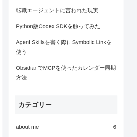
転職エージェントに言われた現実
Python版Codex SDKを触ってみた
Agent Skillsを書く際にSymbolic Linkを
使う
ObsidianでMCPを使ったカレンダー同期
方法
 
in
 the 
build
 environment.

カテゴリー
about me
6
lem 
with