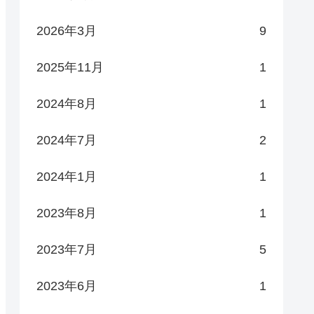
ls/__init__.py"
, line 
19
, 
in
 <
module
>

2026年3月
9
ls/dist.py"
, line 
34
, 
in
 <
module
>

2025年11月
1
2024年8月
1
ls/windows_support.py"
, line 
2
, 
in
 <
modul
2024年7月
2
ine 
7
, 
in
 <
module
>

2024年1月
1
2023年8月
1
2023年7月
5
2023年6月
1