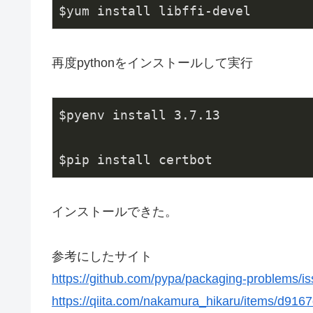
$yum install libffi-devel
再度pythonをインストールして実行
$pyenv install 
3.7
.
13
$pip install certbot
インストールできた。
参考にしたサイト
https://github.com/pypa/packaging-problems/i
https://qiita.com/nakamura_hikaru/items/d9