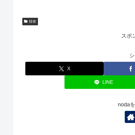
技術
スポ
シ
X
LINE
nod