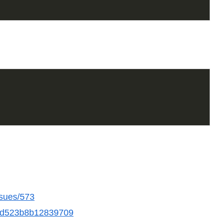
ssues/573
167d523b8b12839709