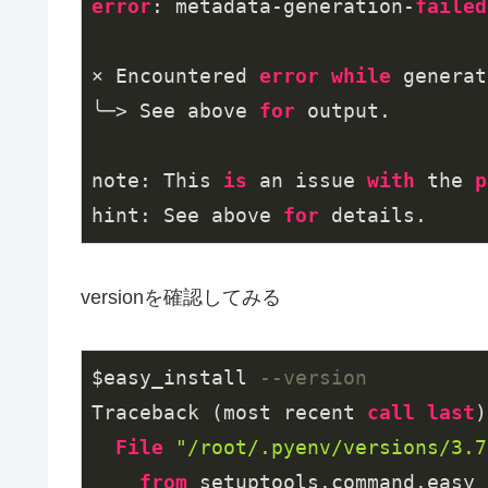
error
: metadata-generation-
failed
× Encountered 
error
while
 generat
╰─> See above 
for
 output.

note: This 
is
 an issue 
with
 the 
p
hint: See above 
for
 details.
versionを確認してみる
$easy_install 
--version
Traceback (most recent 
call
last
)
File
"/root/.pyenv/versions/3.7
from
 setuptools.command.easy_