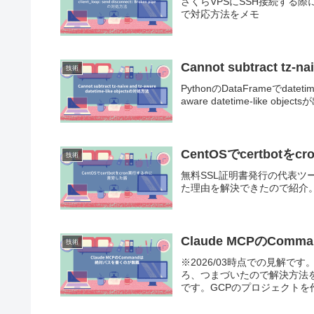
さくらVPSにSSH接続する際にclien
で対応方法をメモ
Cannot subtract tz-n
技術
PythonのDataFrameでdatet
aware datetime-like 
CentOSでcertbot
技術
無料SSL証明書発行の代表ツー
た理由を解決できたので紹介
Claude MCPのCo
技術
※2026/03時点での見解です。Cl
ろ、つまづいたので解決方法
です。GCPのプロジェクトを作.