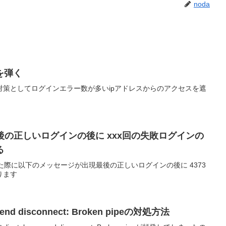
noda
を弾く
対策としてログインエラー数が多いipアドレスからのアクセスを遮
後の正しいログインの後に xxx回の失敗ログインの
る
した際に以下のメッセージが出現最後の正しいログインの後に 4373
ります
send disconnect: Broken pipeの対処方法