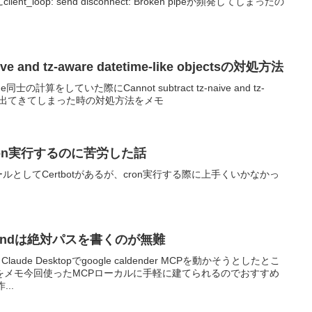
t_loop: send disconnect: Broken pipeが頻発してしまったの
aive and tz-aware datetime-like objectsの対処方法
ime同士の計算をしていた際にCannot subtract tz-naive and tz-
objectsが出てきてしまった時の対処方法をメモ
をcron実行するのに苦労した話
ルとしてCertbotがあるが、cron実行する際に上手くいかなかっ
。
mmandは絶対パスを書くのが無難
aude Desktopでgoogle caldender MCPを動かそうとしたとこ
をメモ今回使ったMCPローカルに手軽に建てられるのでおすすめ
..