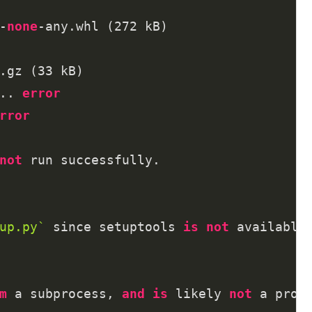
-
none
-any.whl (
272
 kB)

.gz (
33
 kB)

.. 
error
rror
not
 run successfully.

up.py`
 since setuptools 
is
not
 available
m
 a subprocess, 
and
is
 likely 
not
 a prob