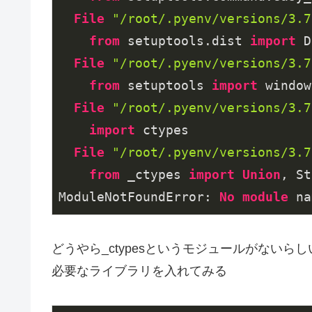
File
"/root/.pyenv/versions/3.7
from
 setuptools.dist 
import
 D
File
"/root/.pyenv/versions/3.7
from
 setuptools 
import
 window
File
"/root/.pyenv/versions/3.7
import
 ctypes

File
"/root/.pyenv/versions/3.7
from
 _ctypes 
import
Union
, St
ModuleNotFoundError: 
No
module
 na
どうやら_ctypesというモジュールがないらし
必要なライブラリを入れてみる