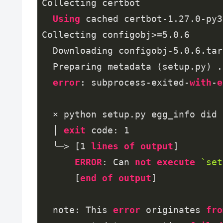
Collecting certbot

Using
 cached certbot
-1.27
.0
-py3
Collecting configobj>=
5.0
.6
  Downloading configobj
-5.0
.6
.tar
  Preparing metadata (setup.py) .
error
: subprocess-exited-
with
-
e
  × python setup.py egg_info did 
  │ 
exit
 code: 
1
  ╰─> [
1
lines
of
output
]

ERROR
: Can 
not
execute
`set
      [
end
of
output
]

  note: This 
error
 originates 
fro