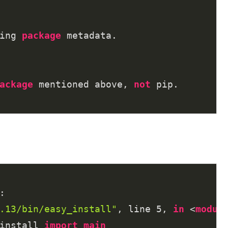
ing 
package
 metadata.

ackage
 mentioned above, 
not
 pip.

:

.13/bin/easy_install"
, line 
5
, 
in
 <
modul
install 
import
main