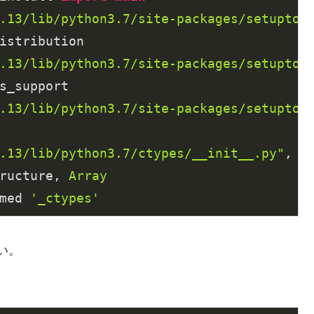
.13/lib/python3.7/site-packages/setuptoo
istribution

.13/lib/python3.7/site-packages/setuptoo
s_support

.13/lib/python3.7/site-packages/setuptoo
.13/lib/python3.7/ctypes/__init__.py"
, l
ructure, 
Array
med 
'_ctypes'
い。