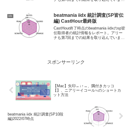
す。
beatmania iidx 統計調査(SP皆伝
iidx
編) CastHour最終版
CastHour終了時点のbeatmania iidxのsp皆
伝取得者の統計情報をレポート。アリー
ナも第7回までの結果を取り込んでいま
す。
スポンサーリンク
【Mac】矢印←↓↑→、隅付きカッコ
【】、ニアリーイコール≒のショートカ
ット方法
beatmania iidx 統計調査(SP10段
編)2022/07時点